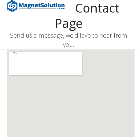
Contact
Open
Close
Skip
to
mobile
mobile
content
Page
menu
menu
Send us a message, we'd love to hear from
you.