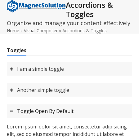
Accordions &
Open
Close
Skip
to
Toggles
mobile
mobile
content
Organize and manage your content effectively
menu
menu
Home
»
Visual Composer
»
Accordions & Toggles
Toggles
I am a simple toggle
Another simple toggle
Toggle Open By Default
Lorem ipsum dolor sit amet, consectetur adipisicing
elit, sed do eiusmod tempor incididunt ut labore et