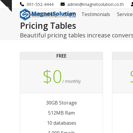
Skip
091-552-4444
admin@magnetsolution.co.th
Show
to
Product Gallery
Staff
Testimonials
Service
notice
content
Pricing Tables
Beautiful pricing tables increase conver
FREE
$0
/ monthly
30GB Storage
512MB Ram
10 databases
1,000 Emails