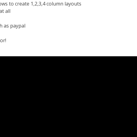
ws to create 1,2,3,4 column layouts
t all
h as paypal
or!