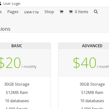
User Login
s
Pages
Shop
0 Items
บทความ
sions
BASIC
ADVANCED
$20
$40
/ monthly
/ month
30GB Storage
30GB Storage
512MB Ram
512MB Ram
10 databases
10 databases
1,000 Emails
1,000 Emails