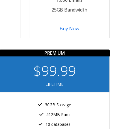
25GB Bandwidth
Buy Now
PREMIUM
$99.99
LIFETIME
30GB Storage
512MB Ram
10 databases