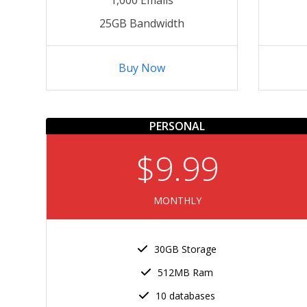
25GB Bandwidth
Buy Now
PERSONAL
$9.99
MONTHLY
30GB Storage
512MB Ram
10 databases