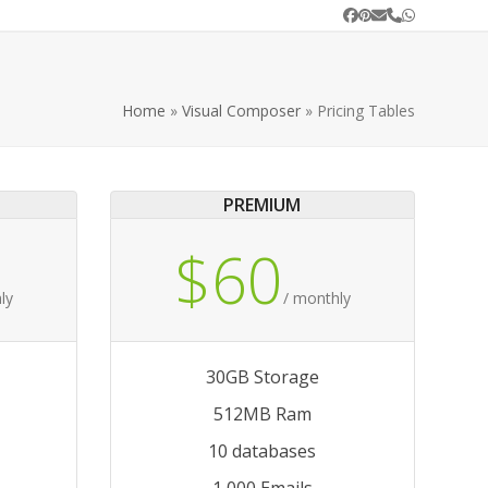
Facebook
Pinterest
Email
Phone
Whatsapp
Home
»
Visual Composer
»
Pricing Tables
PREMIUM
$60
ly
/ monthly
30GB Storage
512MB Ram
10 databases
1,000 Emails