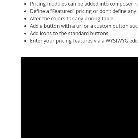
Pricing modules can be added into composer ro
Define a “Featured” pricing or don’t define any a
Alter the colors for any pricing table
Add a button with a url or a custom button suc
Add icons to the standard buttons
Enter your pricing features via a WYSIWYG edit